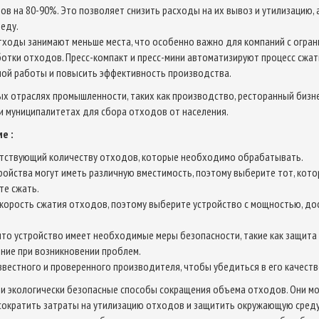
в на 80-90%. Это позволяет снизить расходы на их вывоз и утилизацию,
еду.
тходы занимают меньше места, что особенно важно для компаний с огра
отки отходов. Пресс-компакт и пресс-мини автоматизируют процесс сжат
ной работы и повысить эффективность производства.
х отраслях промышленности, таких как производство, ресторанный бизнес
 и муниципалитетах для сбора отходов от населения.
е :
етствующий количеству отходов, которые необходимо обрабатывать.
ройства могут иметь различную вместимость, поэтому выберите тот, кот
те сжать.
скорость сжатия отходов, поэтому выберите устройство с мощностью, д
что устройство имеет необходимые меры безопасности, такие как защита 
ние при возникновении проблем.
звестного и проверенного производителя, чтобы убедиться в его качеств
е и экологически безопасные способы сокращения объема отходов. Они м
сократить затраты на утилизацию отходов и защитить окружающую среду