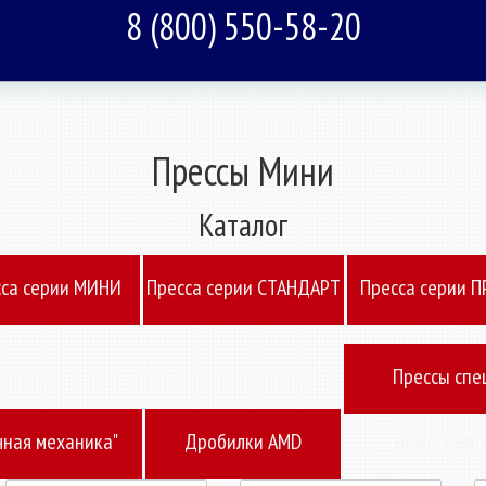
8 (800) 550-58-20
Прессы Мини
Каталог
cа серии МИНИ
Пресcа серии СТАНДАРТ
Пресcа серии 
Прессы спе
чная механика"
Дробилки AMD
назначени