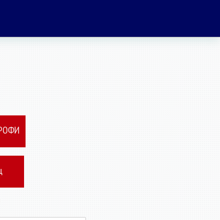
ПРОФИ
ц
я